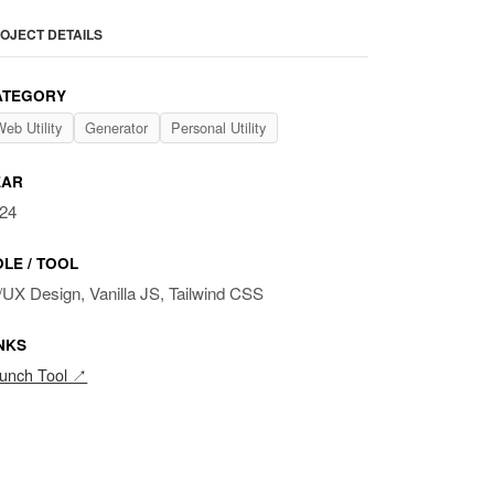
OJECT DETAILS
ATEGORY
eb Utility
Generator
Personal Utility
EAR
24
LE / TOOL
/UX Design, Vanilla JS, Tailwind CSS
NKS
unch Tool ↗