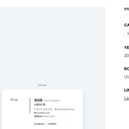
PR
C
W
Y
20
RO
UI
LI
La