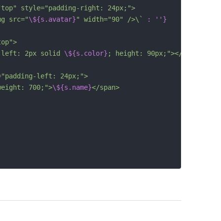
top" style="padding-right: 24px;">

mg src="
\${s.avatar}
" width="90" />\` 
: ''}
op">

-left: 2px solid 
\${s.color}
; height: 90px;"></div>

"padding-left: 24px;">

weight: 700;">
\${s.name}
</span>
