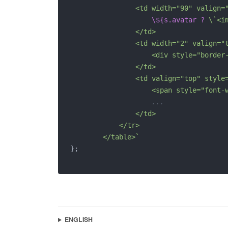
                <td width="90" valign="
\${s.avatar ?
 \`<i
                </td>

                <td width="2" valign="t
                    <div style="border
                </td>

                <td valign="top" style=
                    <span style="font-
...
                </td>

            </tr>

        </table>`
};
ENGLISH