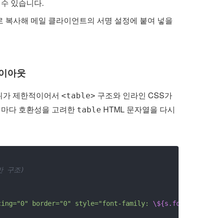
수 있습니다.
 복사해 메일 클라이언트의 서명 설정에 붙여 넣을
레이아웃
범위가 제한적이어서
구조와 인라인 CSS가
<table>
 때마다 호환성을 고려한
HTML 문자열을 다시
table
반 구조)
cing="0" border="0" style="font-family: 
\${s.font}
; font-