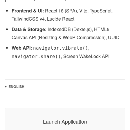
Frontend & UI:
React 18 (SPA), Vite, TypeScript,
TailwindCSS v4, Lucide React
Data & Storage:
IndexedDB (Dexie.js), HTML5
Canvas API (Resizing & WebP Compression), UUID
Web API:
,
navigator.vibrate()
, Screen WakeLock API
navigator.share()
ENGLISH
Launch Application