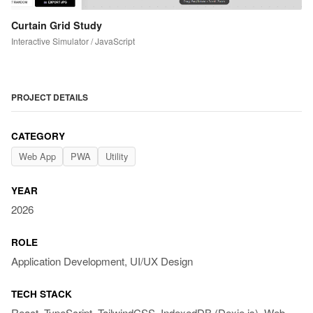
Curtain Grid Study
Interactive Simulator / JavaScript
PROJECT DETAILS
CATEGORY
Web App
PWA
Utility
YEAR
2026
ROLE
Application Development, UI/UX Design
TECH STACK
React, TypeScript, TailwindCSS, IndexedDB (Dexie.js), Web