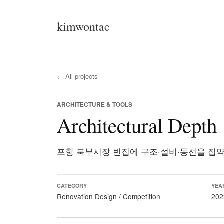
kimwontae
← All projects
ARCHITECTURE & TOOLS
Architectural Depth
포항 북부시장 빈집에 구조·설비·동선을 집약
CATEGORY
YEA
Renovation Design / Competition
202