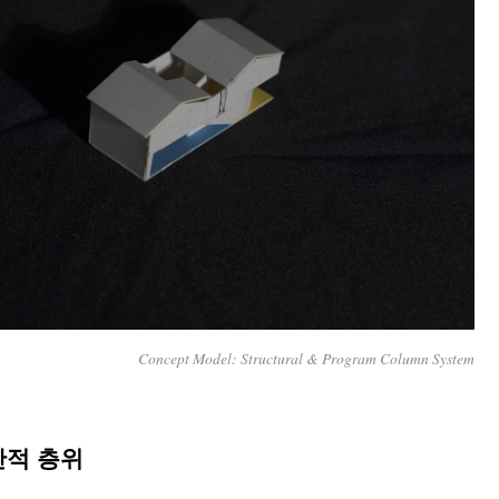
Concept Model: Structural & Program Column System
간적 층위